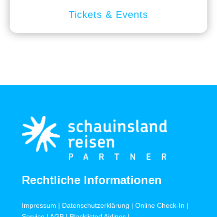
Tickets & Events
Rechtliche Informationen
Impressum
|
Datenschutzerklärung
|
Online Check-In
|
Service
|
AGB
|
Blacklisted Airlines
|