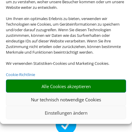
um zu verstehen, woher unsere Besucher kommen oder um unsere

Website weiter zu entwickeln.
Um Ihnen ein optimales Erlebnis zu bieten, verwenden wir
Technologien wie Cookies, um Geräteinformationen zu speichern
und/oder darauf zuzugreifen. Wenn Sie diesen Technologien
RIESIGE AUSWAHL
zustimmmen, können wir Daten wie das Surfverhalten oder
eindeutige IDs auf dieser Website verarbeiten. Wenn Sie ihre
Wählen Sie aus einer großen Anzahl an Hotels
Zustimmung nicht erteilen oder zurückziehen, können bestimmte
europaweit
Merkmale und Funktionen beeinträchtigt werden.

Wir verwenden Statistiken-Cookies und Marketing Cookies.
Cookie-Richtlinie
Alle Cookies akzeptieren
EINFACH UND SCHNELL
Nur technisch notwendige Cookies
Buchen Sie Bahn und Hotel im Paket
Einstellungen ändern
