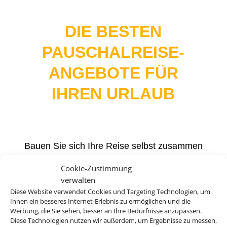
DIE BESTEN
PAUSCHALREISE-
ANGEBOTE FÜR
IHREN URLAUB
Bauen Sie sich Ihre Reise selbst zusammen
und profitieren Sie dabei von maximaler
Cookie-Zustimmung
Flexibilität. Die besten Hotelangebote für
verwalten
Ihren Urlaub finden Sie dabei bei uns.
Diese Website verwendet Cookies und Targeting Technologien, um
Ihnen ein besseres Internet-Erlebnis zu ermöglichen und die
Werbung, die Sie sehen, besser an Ihre Bedürfnisse anzupassen.
Diese Technologien nutzen wir außerdem, um Ergebnisse zu messen,