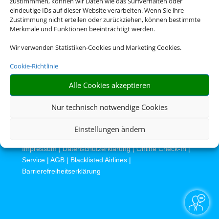
zustimmmen, können wir Daten wie das Surfverhalten oder
Die Abwicklung der Buchung übernimmt Schmetterling
eindeutige IDs auf dieser Website verarbeiten. Wenn Sie ihre
International GmbH & Co.KG im Auftrag des Webseiteninhabers.
Zustimmung nicht erteilen oder zurückziehen, können bestimmte
Merkmale und Funktionen beeinträchtigt werden.
Wir verwenden Statistiken-Cookies und Marketing Cookies.
Cookie-Richtlinie
Alle Cookies akzeptieren
Nur technisch notwendige Cookies
Rechtliche Informationen
Einstellungen ändern
Impressum
|
Datenschutzerklärung
|
Online Check-In
|
Service
|
AGB
|
Blacklisted Airlines
|
Barrierefreiheitserklärung